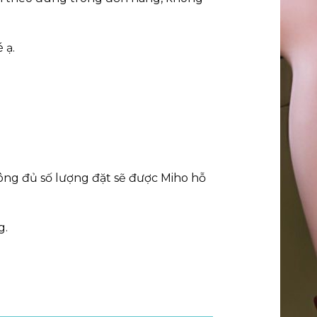
 ạ.
ng đủ số lượng đặt sẽ được Miho hỗ
g.