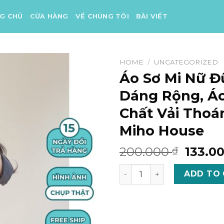
G CHỦ
CỪA HÀNG
VỀ CHÚNG TÔI
BÀI VIẾT
HOME
/
UNCATEGORIZED
Áo Sơ Mi Nữ Đ
Dáng Rộng, Áo
Chất Vải Thoá
Miho House
Origin
200.000
133.0
₫
price
Áo Sơ Mi Nữ Đũi Xước Dáng
was:
ADD TO
200.0