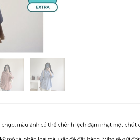
ự chụp, màu ảnh có thể chênh lệch đậm nhạt một chút d
 kỹ mô tả, phân loại màu sắc để đặt hàng, Miho sẽ gửi 